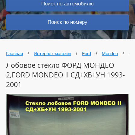
Поиск по автомобилю
Поиск по номеру
Главная
/
Интернет-магазин
/
Ford
/
Mondeo
/
Ло
Лобовое стекло ФОРД МОНДЕО
2,FORD MONDEO II СД+ХБ+УН 1993-
2001