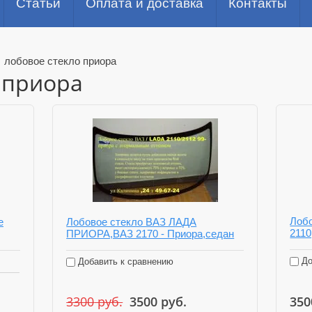
Статьи
Оплата и доставка
Контакты
/
лобовое стекло приора
 приора
Лобо
е
Лобовое стекло ВАЗ ЛАДА
211
ПРИОРА,ВАЗ 2170 - Приора,седан
До
Добавить к сравнению
3300
руб.
3500
руб.
350