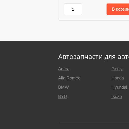
В корзи
Автозапчасти для ав
Acura
Geely
Alfa Romeo
Honda
BMW
Hyundai
BYD
Isuzu