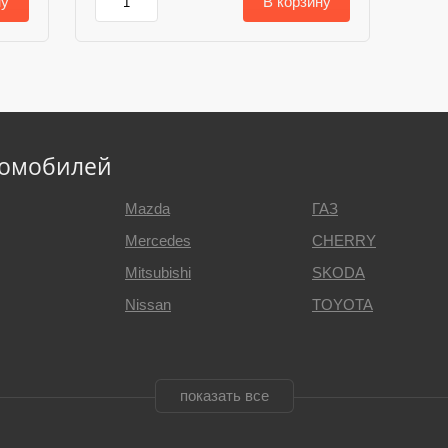
ну
В корзину
томобилей
Mazda
ГАЗ
Mercedes
CHERRY
Mitsubishi
SKODA
Nissan
TOYOTA
показать все