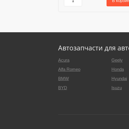
В корзи
Автозапчасти для ав
Acura
Geely
Alfa Romeo
Honda
BMW
Hyundai
BYD
Isuzu