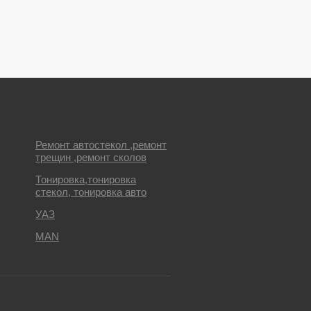
Ремонт автостекол ,ремонт
трещин ,ремонт сколов
Тонировка,тонировка
стекол, тонировка авто
УАЗ
MAN