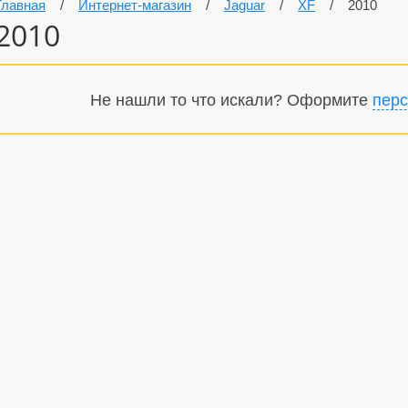
Главная
/
Интернет-магазин
/
Jaguar
/
XF
/
2010
2010
Не нашли то что искали? Оформите
перс