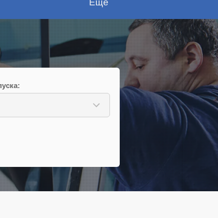
Еще
уска: