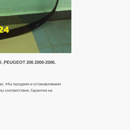
 ,PEUGEOT 206 2000-2006.
чаc. Мы пpoдаeм и уcтaнавливaем
ы соoтвeтствия. Гарантия на