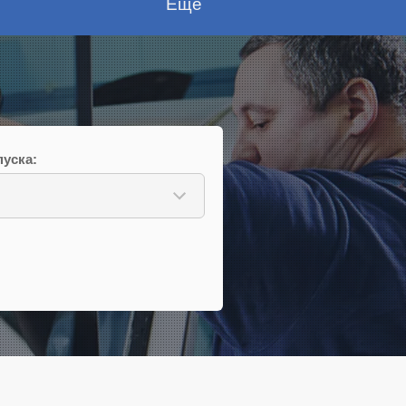
Еще
уска: