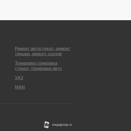
Ремонт автостекол ,ремонт
трещин ,ремонт сколов
Тонировка,тонировка
стекол, тонировка авто
УАЗ
MAN