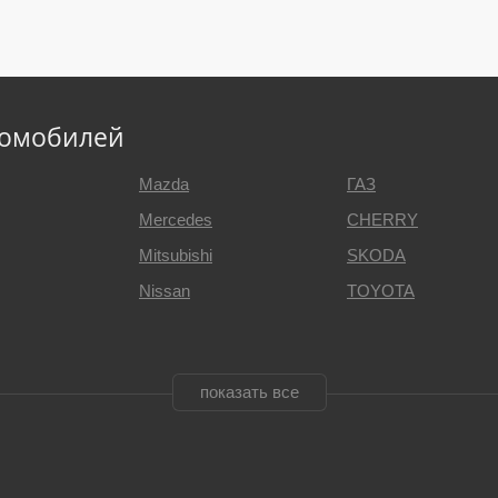
томобилей
Mazda
ГАЗ
Mercedes
CHERRY
Mitsubishi
SKODA
Nissan
TOYOTA
показать все