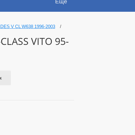
Еще
ES V CL W638 1996-2003
/
CLASS VITO 95-
к