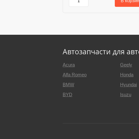
В корзи
Автозапчасти для ав
Acura
Geely
Alfa Romeo
Honda
BMW
Hyundai
BYD
Isuzu