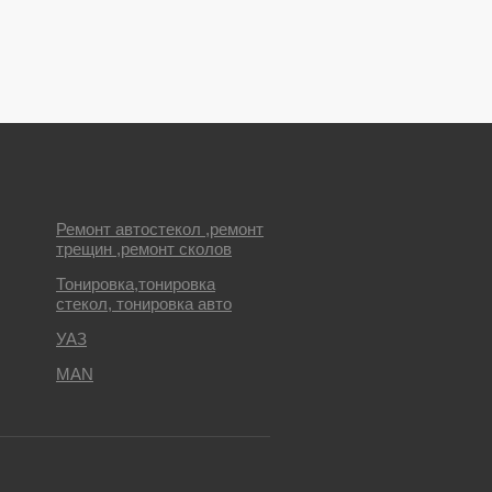
Ремонт автостекол ,ремонт
трещин ,ремонт сколов
Тонировка,тонировка
стекол, тонировка авто
УАЗ
MAN