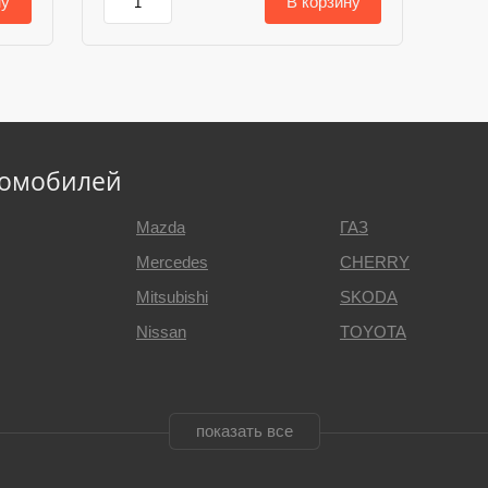
ну
В корзину
томобилей
Mazda
ГАЗ
Mercedes
CHERRY
Mitsubishi
SKODA
Nissan
TOYOTA
показать все